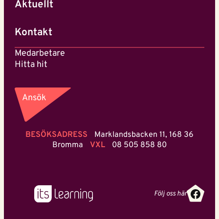
Aktuellt
Kontakt
Medarbetare
Hitta hit
Ansök
BESÖKSADRESS
Marklandsbacken 11, 168 36
Bromma
VXL
08 505 858 80
Face
Följ oss här