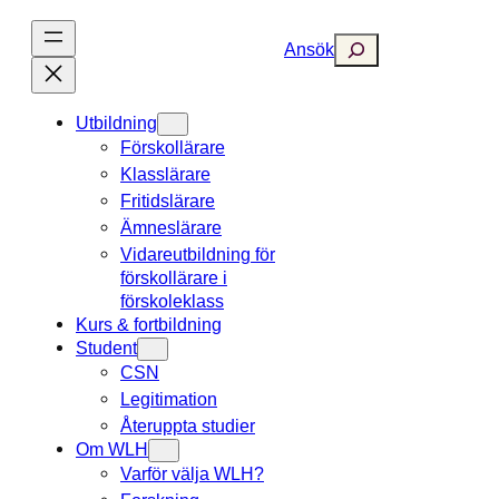
Hoppa
till
Search
Ansök
innehåll
Utbildning
Förskollärare
Klasslärare
Fritidslärare
Ämneslärare
Vidareutbildning för
förskollärare i
förskoleklass
Kurs & fortbildning
Student
CSN
Legitimation
Återuppta studier
Om WLH
Varför välja WLH?