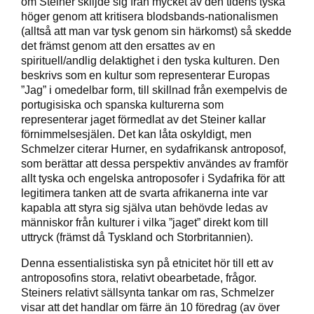
om Steiner skiljde sig från mycket av den tidens tyska
höger genom att kritisera blodsbands-nationalismen
(alltså att man var tysk genom sin härkomst) så skedde
det främst genom att den ersattes av en
spirituell/andlig delaktighet i den tyska kulturen. Den
beskrivs som en kultur som representerar Europas
”Jag” i omedelbar form, till skillnad från exempelvis de
portugisiska och spanska kulturerna som
representerar jaget förmedlat av det Steiner kallar
förnimmelsesjälen. Det kan låta oskyldigt, men
Schmelzer citerar Hurner, en sydafrikansk antroposof,
som berättar att dessa perspektiv användes av framför
allt tyska och engelska antroposofer i Sydafrika för att
legitimera tanken att de svarta afrikanerna inte var
kapabla att styra sig själva utan behövde ledas av
människor från kulturer i vilka ”jaget” direkt kom till
uttryck (främst då Tyskland och Storbritannien).
Denna essentialistiska syn på etnicitet hör till ett av
antroposofins stora, relativt obearbetade, frågor.
Steiners relativt sällsynta tankar om ras, Schmelzer
visar att det handlar om färre än 10 föredrag (av över