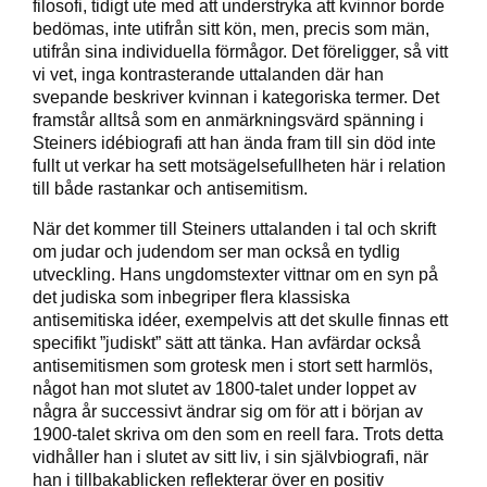
filosofi, tidigt ute med att understryka att kvinnor borde
bedömas, inte utifrån sitt kön, men, precis som män,
utifrån sina individuella förmågor. Det föreligger, så vitt
vi vet, inga kontrasterande uttalanden där han
svepande beskriver kvinnan i kategoriska termer. Det
framstår alltså som en anmärkningsvärd spänning i
Steiners idébiografi att han ända fram till sin död inte
fullt ut verkar ha sett motsägelsefullheten här i relation
till både rastankar och antisemitism.
När det kommer till Steiners uttalanden i tal och skrift
om judar och judendom ser man också en tydlig
utveckling. Hans ungdomstexter vittnar om en syn på
det judiska som inbegriper flera klassiska
antisemitiska idéer, exempelvis att det skulle finnas ett
specifikt ”judiskt” sätt att tänka. Han avfärdar också
antisemitismen som grotesk men i stort sett harmlös,
något han mot slutet av 1800-talet under loppet av
några år successivt ändrar sig om för att i början av
1900-talet skriva om den som en reell fara. Trots detta
vidhåller han i slutet av sitt liv, i sin självbiografi, när
han i tillbakablicken reflekterar över en positiv