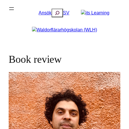
Skip
to
Search
Ansök
SV
content
Book review