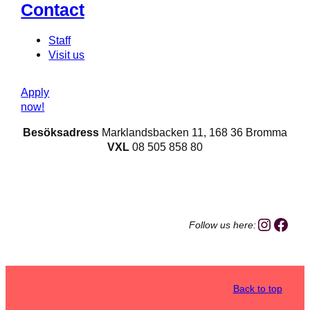
Contact
Staff
Visit us
Apply
now!
Besöksadress
Marklandsbacken 11, 168 36 Bromma
VXL
08 505 858 80
Instag
Face
Follow us here:
Back to top