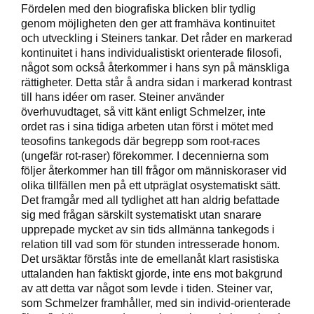
Fördelen med den biografiska blicken blir tydlig
genom möjligheten den ger att framhäva kontinuitet
och utveckling i Steiners tankar. Det råder en markerad
kontinuitet i hans individualistiskt orienterade filosofi,
något som också återkommer i hans syn på mänskliga
rättigheter. Detta står å andra sidan i markerad kontrast
till hans idéer om raser. Steiner använder
överhuvudtaget, så vitt känt enligt Schmelzer, inte
ordet ras i sina tidiga arbeten utan först i mötet med
teosofins tankegods där begrepp som root-races
(ungefär rot-raser) förekommer. I decennierna som
följer återkommer han till frågor om människoraser vid
olika tillfällen men på ett utpräglat osystematiskt sätt.
Det framgår med all tydlighet att han aldrig befattade
sig med frågan särskilt systematiskt utan snarare
upprepade mycket av sin tids allmänna tankegods i
relation till vad som för stunden intresserade honom.
Det ursäktar förstås inte de emellanåt klart rasistiska
uttalanden han faktiskt gjorde, inte ens mot bakgrund
av att detta var något som levde i tiden. Steiner var,
som Schmelzer framhåller, med sin individ-orienterade