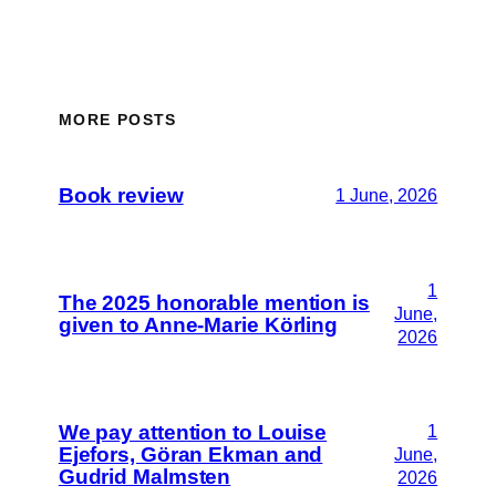
MORE POSTS
Book review
1 June, 2026
1
The 2025 honorable mention is
June,
given to Anne-Marie Körling
2026
We pay attention to Louise
1
Ejefors, Göran Ekman and
June,
Gudrid Malmsten
2026