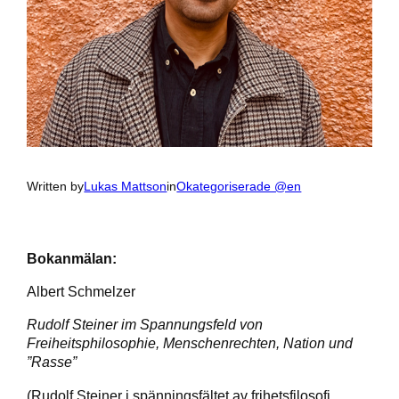
Written by
Lukas Mattson
in
Okategoriserade @en
Bokanmälan:
Albert Schmelzer
Rudolf Steiner im Spannungsfeld von
Freiheitsphilosophie, Menschenrechten, Nation und
”Rasse”
(Rudolf Steiner i spänningsfältet av frihetsfilosofi,