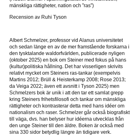
mänskliga rättigheter, nation och ”ras”)
Recension av Ruhi Tyson
Albert Schmelzer, professor vid Alanus universitetet
och sedan länge en av de mer framstående forskarna i
den tysktalande waldorfvärlden, publicerade nyligen
(oktober 2025) en bok om Steiner med fokus på hans
(kultur)politiska hållning. Det har visserligen skrivits
relativt mycket om Steiners ras-tankar (exempelvis
Martins 2012; Brüll & Heisterkamp 2008; Rose 2013;
da Veiga 2022; även ett avsnitt i Tyson 2025) men
Schmelzers bok är unik i att den tar ett samlat grepp
kring Steiners frihetsfilosofi och tankar om mänskliga
rättigheter och kontrasterar detta med hans idéer om
nationalism och raser. Schmelzer går också biografiskt
till väga, dvs. han belyser hur idéerna utvecklas från
den unge Steiner till den äldre. Boken är också med
sina 330 sidor betydlig längre än tidigare verk.