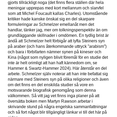
gjorts tillräckligt noga (det finns flera ställen där hela
meningar upprepas med kort mellanrum och slarvfel
som att Michel Foucault kallas Charles). Utomstående
kritiker hade kanske önskat sig en del skarpare
formuleringar av Schmelzer emellanåt men det
handlar, tänker jag, mer om tolkningsperspektiv än om
grundläggande skillnader i omdömen. En tydlig brist är
ändå att Schmelzer helt förbigår att lyfta Steiners syn
på araber (och hans återkommande uttryck ”arabism”)
och bara i förbifarten nämner synen på kineser och
Kina (något som nyligen blivit föremål för en studie det
inte är helt orimligt att han haft kännedom om, se
Hammer & Swartz-Hammer 2024). Här återstår en del
arbete. Schmelzer själv noterar att han inte befattat sig
närmare med Steiners syn på olika religioner och även
om det finns en del enskilda studier så vore en
motsvarande biografisk genomgång som denna
välkommen. Så vitt jag vet finns inga planer på att
översätta boken men Martyn Rawson arbetar i
skrivande stund på några engelska sammanfattningar
och så fort något blir tillgängligt länkar vi till det här på