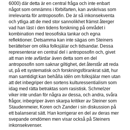
6000) där detta är en central fråga och inte enbart
något som omnämns i förbifarten, kan avskrivas som
irrelevanta för antroposofin. De är så inkonsekventa
och ytliga att de med stor sannolikhet främst återger
vad han läst i den tidens forskning på området i
kombination med teosofiska tankar och egna
reflektioner. Detsamma kan inte sägas om Steiners
berättelser om olika folksjälar och tidsandar. Dessa
representerar en central del i antroposofin och, givet
att man inte avfärdar även detta som en del
antroposofin som saknar giltighet, det återstår att reda
ut, på ett systematisk och forskningsförankrat sätt, hur
man samtidigt kan behålla idén om folksjälar men utan
att det inbegriper den sortens kulturessentialism som
idag med rätta betraktas som rasistisk. Schmelzer
viker inte undan för några av dessa, och andra, svåra
frågor, inbegriper även skarpa kritiker av Steiner som
Staudenmeier, Koren och Zander i sin diskussion på
ett balanserat sätt. Han korrigerar en del av deras mer
svepande omdömen men visar också på Steiners
inkonsekvenser.