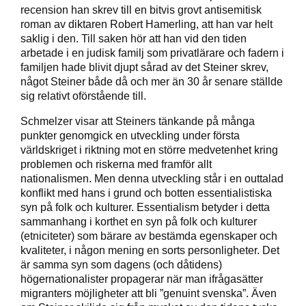
recension han skrev till en bitvis grovt antisemitisk
roman av diktaren Robert Hamerling, att han var helt
saklig i den. Till saken hör att han vid den tiden
arbetade i en judisk familj som privatlärare och fadern i
familjen hade blivit djupt sårad av det Steiner skrev,
något Steiner både då och mer än 30 år senare ställde
sig relativt oförstående till.
Schmelzer visar att Steiners tänkande på många
punkter genomgick en utveckling under första
världskriget i riktning mot en större medvetenhet kring
problemen och riskerna med framför allt
nationalismen. Men denna utveckling står i en outtalad
konflikt med hans i grund och botten essentialistiska
syn på folk och kulturer. Essentialism betyder i detta
sammanhang i korthet en syn på folk och kulturer
(etniciteter) som bärare av bestämda egenskaper och
kvaliteter, i någon mening en sorts personligheter. Det
är samma syn som dagens (och dåtidens)
högernationalister propagerar när man ifrågasätter
migranters möjligheter att bli ”genuint svenska”. Även