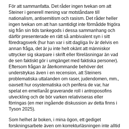
För att sammanfatta. Det råder ingen tvekan om att
Steiner i generell mening var motståndare till
nationalism, antisemitism och rasism. Det råder heller
ingen tvekan om att han samtidigt inte förmådde frigöra
sig från sin tids tankegods i dessa sammanhang och
därför presenterade en rätt så ambivalent syn i sitt
föredragsverk (hur han var i sitt dagliga liv är delvis en
annan fråga, det är ju inte helt okänt att människor
uttrycker sig skarpare i skrift eller föreläsningar än vad
de sen faktiskt gör i umgänget med faktiska personer).
Eftersom frågan är återkommande behöver det
understrykas även i en recension, att Steiners
problematiska uttalanden om raser, judendomen, mm.,
oavsett hur osystematiska och perifera de var, har
spelat en emellanåt graverande roll i antroposofins
utveckling och de bör varken relativiseras eller
förringas (en mer ingående diskussion av detta finns i
Tyson 2025).
Som helhet är boken, i mina ögon, ett gediget
forskningsarbete även om korrekturläsningen inte alltid