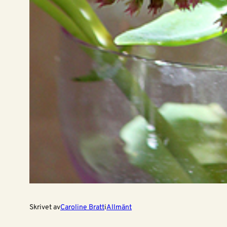
Skrivet av
Caroline Bratt
i
Allmänt