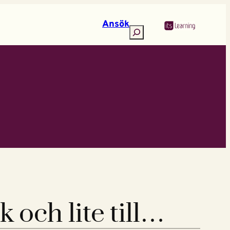
Ansök
Search
 och lite till…