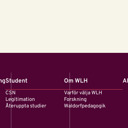
ng
Student
Om WLH
A
CSN
Varför välja WLH
Legitimation
Forskning
Återuppta studier
Waldorfpedagogik