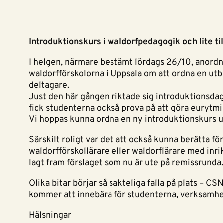
Introduktionskurs i waldorfpedagogik och lite ti
I helgen, närmare bestämt lördags 26/10, anordn
waldorfförskolorna i Uppsala om att ordna en utbi
deltagare.
Just den här gången riktade sig introduktionsdage
fick studenterna också prova på att göra eurytmi
Vi hoppas kunna ordna en ny introduktionskurs un
Särskilt roligt var det att också kunna berätta fö
waldorfförskollärare eller waldorflärare med inr
lagt fram förslaget som nu är ute på remissrunda. 
Olika bitar börjar så sakteliga falla på plats – 
kommer att innebära för studenterna, verksamh
Hälsningar