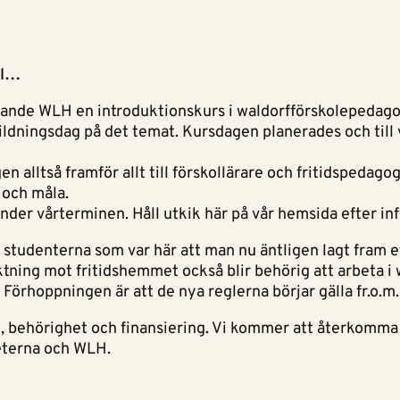
ll…
ande WLH en introduktionskurs i waldorfförskolepedagogi
ldningsdag på det temat. Kursdagen planerades och till vå
n alltså framför allt till förskollärare och fritidspedag
 och måla.
der vårterminen. Håll utkik här på vår hemsida efter in
r studenterna som var här att man nu äntligen lagt fram et
iktning mot fritidshemmet också blir behörig att arbeta
Förhoppningen är att de nya reglerna börjar gälla fr.o.m.
CSN, behörighet och finansiering. Vi kommer att återkomm
eterna och WLH.