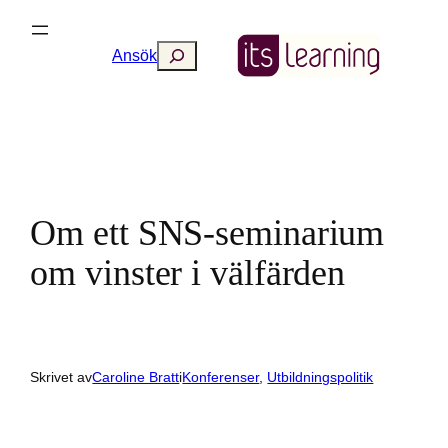
Hoppa
till
Search
Ansök
innehåll
Om ett SNS-seminarium
om vinster i välfärden
Skrivet av
Caroline Bratt
i
Konferenser
, 
Utbildningspolitik