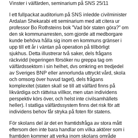
Vinster i välfärden, seminarium på SNS 25/11
I ett fullpackat auditorium på SNS inledde civilminister
Ardalan Shekarabi ett seminarium med att citera ur
professor Bo Rothsteins bok ”Vad bör staten göra?” om
den sk kommunarresten, som gjorde att medborgare
kunde behöva hålla sig inom en kommuns gränser i
upp till ett år i väntan på operation på tillbörligt
sjukhus. Detta illustrerar två saker, dels frågans
räckvidd (regeringen försöker nu greppa tag om
välfärdssektorn i sin helhet, dvs omkring en tredjedel
av Sveriges BNP eller annorlunda uttryckt vård, skola
och omsorg över huvud taget), dels frågans
komplexitet (staten skall se till att välfärd finns på
likvärdiga och rättvisa villkor, men utan individens
perspektiv körs över, och helst inte civilsamhällets
heller). I statliga välfärdssystem finns det risk för att
individens behov får stryka på foten för statens.
För skolans del är det en framtidsfråga av stora mått
eftersom den inte bara handlar om vilka aktörer som i
framtiden kommer att verka inom skolans område