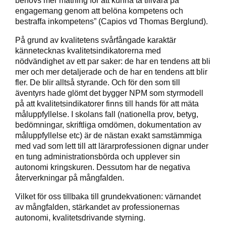
engagemang genom att belöna kompetens och
bestraffa inkompetens” (Capios vd Thomas Berglund).
På grund av kvalitetens svårfångade karaktär
kännetecknas kvalitetsindikatorerna med
nödvändighet av ett par saker: de har en tendens att bli
mer och mer detaljerade och de har en tendens att blir
fler. De blir alltså styrande. Och för den som till
äventyrs hade glömt det bygger NPM som styrmodell
på att kvalitetsindikatorer finns till hands för att mäta
måluppfyllelse. I skolans fall (nationella prov, betyg,
bedömningar, skriftliga omdömen, dokumentation av
måluppfyllelse etc) är de nästan exakt samstämmiga
med vad som lett till att lärarprofessionen dignar under
en tung administrationsbörda och upplever sin
autonomi kringskuren. Dessutom har de negativa
återverkningar på mångfalden.
Vilket för oss tillbaka till grundekvationen: värnandet
av mångfalden, stärkandet av professionernas
autonomi, kvalitetsdrivande styrning.