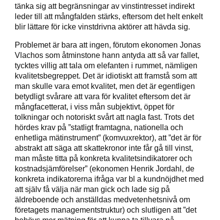
tänka sig att begränsningar av vinstintresset indirekt
leder till att mångfalden stärks, eftersom det helt enkelt
blir lättare för icke vinstdrivna aktörer att hävda sig.
Problemet är bara att ingen, förutom ekonomen Jonas
Vlachos som åtminstone hann antyda att så var fallet,
tycktes villig att tala om elefanten i rummet, nämligen
kvalitetsbegreppet. Det är idiotiskt att framstå som att
man skulle vara emot kvalitet, men det är egentligen
betydligt svårare att vara för kvalitet eftersom det är
mångfacetterat, i viss mån subjektivt, öppet för
tolkningar och notoriskt svårt att nagla fast. Trots det
hördes krav på ”statligt framtagna, nationella och
enhetliga mätinstrument” (komvuxrektor), att ”det är för
abstrakt att säga att skattekronor inte får gå till vinst,
man måste titta på konkreta kvalitetsindikatorer och
kostnadsjämförelser” (ekonomen Henrik Jordahl, de
konkreta indikatorerna ifråga var bl a kundnöjdhet med
att själv få välja när man gick och lade sig på
äldreboende och anställdas medvetenhetsnivå om
företagets managementstruktur) och slutligen att ”det
behövs mer mätning för att kunna ta tillvara på