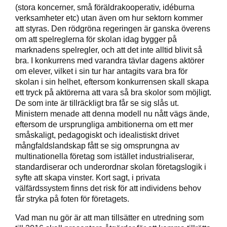
(stora koncerner, små föräldrakooperativ, idéburna
verksamheter etc) utan även om hur sektorn kommer
att styras. Den rödgröna regeringen är ganska överens
om att spelreglerna för skolan idag bygger på
marknadens spelregler, och att det inte alltid blivit så
bra. I konkurrens med varandra tävlar dagens aktörer
om elever, vilket i sin tur har antagits vara bra för
skolan i sin helhet, eftersom konkurrensen skall skapa
ett tryck på aktörerna att vara så bra skolor som möjligt.
De som inte är tillräckligt bra får se sig slås ut.
Ministern menade att denna modell nu nått vägs ände,
eftersom de ursprungliga ambitionerna om ett mer
småskaligt, pedagogiskt och idealistiskt drivet
mångfaldslandskap fått se sig omsprungna av
multinationella företag som istället industrialiserar,
standardiserar och underordnar skolan företagslogik i
syfte att skapa vinster. Kort sagt, i privata
välfärdssystem finns det risk för att individens behov
får stryka på foten för företagets.
Vad man nu gör är att man tillsätter en utredning som