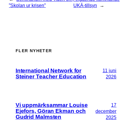
”Skolan ur krisen”
UKÄ-tillsyn
→
FLER NYHETER
International Network for
11 juni
Steiner Teacher Education
2026
Vi uppmärksammar Louise
17
Ejefors, Göran Ekman och
december
Gudrid Malmsten
2025