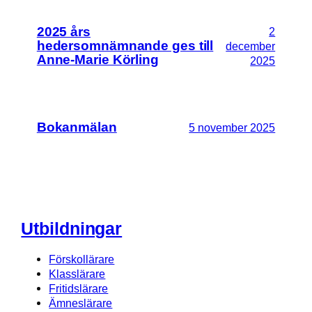
2025 års
2
hedersomnämnande ges till
december
Anne-Marie Körling
2025
Bokanmälan
5 november 2025
Utbildningar
Förskollärare
Klasslärare
Fritidslärare
Ämneslärare