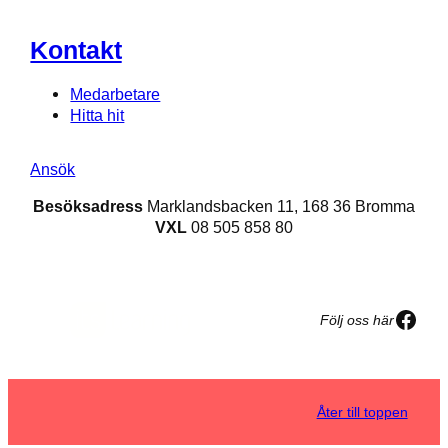
Kontakt
Medarbetare
Hitta hit
Ansök
Besöksadress
Marklandsbacken 11, 168 36 Bromma
VXL
08 505 858 80
Face
Följ oss här
Åter till toppen