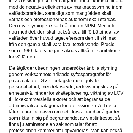
till 2016 skall presentera åtgärder för att komma tillrätta
med de negativa effekterna av marknadsstyrning inom
välfärdsområdet, samtidigt som mångfalden skall
värnas och professionernas autonomi skall stärkas.
Den nya styrningen skall nå bortom NPM. Men inte
nog med det, den skall också leda till förbättringar av
välfärden över huvud taget eftersom den till skillnad
från den gamla skall vara kvalitetsdrivande. Precis
som i 1990- talets början saknas alltså inte ambitioner
för välfärden.
De åtgärder utredningen undersöker är bl a styrning
genom verksamhetsinriktade syftesparagrafer för
privata aktörer, SVB- bolagsformen, golv för
personaltäthet, meddelarskydd, redovisningskrav på
enhetsnivå, hinder för skatteplanering, viktning av LOV
till ickekommersiella aktörer och att begränsa de
administrativa pålagorna för professionen. Allt detta
låter ju bra, och även om det i första hand är åtgärder
som riktar in sig på begränsandet av vinstintresset så
finns ju åtminstone en sak som talar för att
professionen kommer att uppvärderas. Man kan också