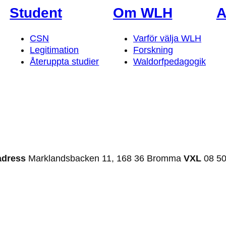
Student
Om WLH
A
CSN
Varför välja WLH
Legitimation
Forskning
Återuppta studier
Waldorfpedagogik
adress
Marklandsbacken 11, 168 36 Bromma
VXL
08 50