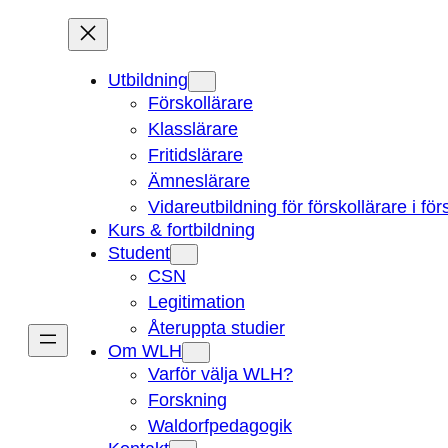
Hoppa
till
innehåll
Utbildning
Förskollärare
Klasslärare
Fritidslärare
Ämneslärare
Vidareutbildning för förskollärare i fö
Kurs & fortbildning
Student
CSN
Legitimation
Återuppta studier
Om WLH
Varför välja WLH?
Forskning
Waldorfpedagogik