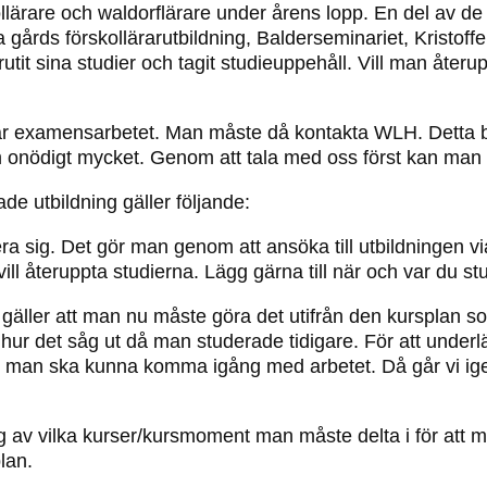
skollärare och waldorflärare under årens lopp. En del av de
gårds förskollärarutbildning, Balderseminariet, Kristoff
vbrutit sina studier och tagit studieuppehåll. Vill man åt
 är examensarbetet. Man måste då kontakta WLH. Detta bö
 onödigt mycket. Genom att tala med oss först kan man få
de utbildning gäller följande:
ra sig. Det gör man genom att ansöka till utbildningen v
ill återuppta studierna. Lägg gärna till när och var du s
ller att man nu måste göra det utifrån den kursplan som 
r det såg ut då man studerade tidigare. För att underlätt
tt man ska kunna komma igång med arbetet. Då går vi ig
ng av vilka kurser/kursmoment man måste delta i för att
lan.