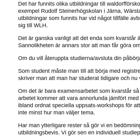
Det har funnits olika utbildningar till waldorfför
exempel Rudolf Steinerhögskolan i Järna, Wärsta 
utbildningar som funnits har vid något tillfälle a
sig till WLH.
Det är ganska vanligt att det enda som kvarstår
Sannolikheten är annars stor att man får göra om
Om du vill återuppta studierna/avsluta din påbörja
Som student måste man till att börja med registre
skriver man att man har studerat tidigare och nu v
Om det är bara examensarbetet som kvarstår så gä
arbetet kommer att vara annorlunda jämfört med hu
ibland ordnat speciella uppsats-workshops för a
inte minst hur man väljer tema.
Har man ytterligare rester så gör vi en bedömni
utbildningsbevis. Vi gör sen en individuell studiep