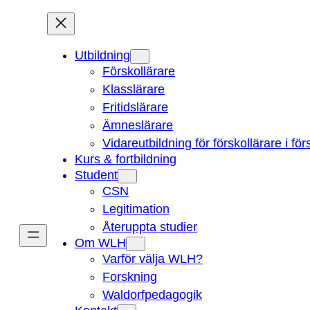
Hoppa
till
innehåll
Utbildning
Förskollärare
Klasslärare
Fritidslärare
Ämneslärare
Vidareutbildning för förskollärare i fö
Kurs & fortbildning
Student
CSN
Legitimation
Återuppta studier
Om WLH
Varför välja WLH?
Forskning
Waldorfpedagogik