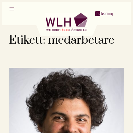
Hoppa
till
innehåll
Etikett:
medarbetare