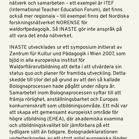
nätverk och samarbeten – ett exempel är ITEF
(International Teacher Education Forum), det finns
också mer regionala – till exempel finns det Nordiska
forskningsnätverket NORENSE för
waldorfpedagogik. Så INASTE gör inte anspråk på
att vara det enda nätverket.
INASTE utvecklades ur ett symposium initierat av
Zentrum für Kultur und Pädagogik i Wien 2007, som
bjöd in alla europeiska institut för
Waldorflärarutbildning att delta i att utvärdera sin
status quo och planer för framtida utveckling. Detta
skedde till stor del på grund av att den så kallade
Bolognaprocessen hade pågått under några år.
Samarbetet inom Bolognaprocessen syftar till att
främja rörlighet, anställningsbarhet och Europas
konkurrenskraft som utbildningsområde. Ett mål var
att skapa ett gemensamt europeiskt område för
högre utbildning (EHEA), där akademiska examina
och utbildningskvalitet blir jämförbara på ett
tydligare sätt än tidigare. Bolognadeklarationen
undertecknades av ett stort antal europeiska länder