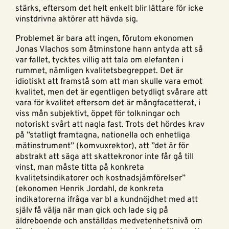
stärks, eftersom det helt enkelt blir lättare för icke
vinstdrivna aktörer att hävda sig.
Problemet är bara att ingen, förutom ekonomen
Jonas Vlachos som åtminstone hann antyda att så
var fallet, tycktes villig att tala om elefanten i
rummet, nämligen kvalitetsbegreppet. Det är
idiotiskt att framstå som att man skulle vara emot
kvalitet, men det är egentligen betydligt svårare att
vara för kvalitet eftersom det är mångfacetterat, i
viss mån subjektivt, öppet för tolkningar och
notoriskt svårt att nagla fast. Trots det hördes krav
på ”statligt framtagna, nationella och enhetliga
mätinstrument” (komvuxrektor), att ”det är för
abstrakt att säga att skattekronor inte får gå till
vinst, man måste titta på konkreta
kvalitetsindikatorer och kostnadsjämförelser”
(ekonomen Henrik Jordahl, de konkreta
indikatorerna ifråga var bl a kundnöjdhet med att
själv få välja när man gick och lade sig på
äldreboende och anställdas medvetenhetsnivå om