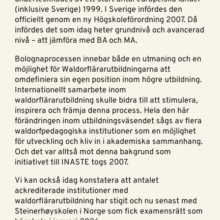
(inklusive Sverige) 1999. I Sverige infördes den
officiellt genom en ny Högskoleförordning 2007. Då
infördes det som idag heter grundnivå och avancerad
nivå – att jämföra med BA och MA.
Bolognaprocessen innebar både en utmaning och en
möjlighet för Waldorflärarutbildningarna att
omdefiniera sin egen position inom högre utbildning.
Internationellt samarbete inom
waldorflärarutbildning skulle bidra till att stimulera,
inspirera och främja denna process. Hela den här
förändringen inom utbildningsväsendet sågs av flera
waldorfpedagogiska institutioner som en möjlighet
för utveckling och kliv in i akademiska sammanhang.
Och det var alltså mot denna bakgrund som
initiativet till INASTE togs 2007.
Vi kan också idag konstatera att antalet
ackrediterade institutioner med
waldorflärarutbildning har stigit och nu senast med
Steinerhøyskolen i Norge som fick examensrätt som