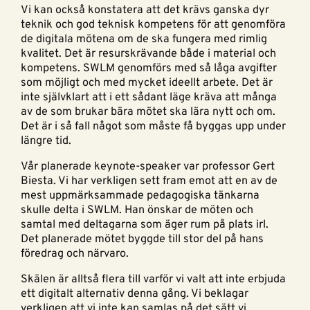
Vi kan också konstatera att det krävs ganska dyr
teknik och god teknisk kompetens för att genomföra
de digitala mötena om de ska fungera med rimlig
kvalitet. Det är resurskrävande både i material och
kompetens. SWLM genomförs med så låga avgifter
som möjligt och med mycket ideellt arbete. Det är
inte självklart att i ett sådant läge kräva att många
av de som brukar bära mötet ska lära nytt och om.
Det är i så fall något som måste få byggas upp under
längre tid.
Vår planerade keynote-speaker var professor Gert
Biesta. Vi har verkligen sett fram emot att en av de
mest uppmärksammade pedagogiska tänkarna
skulle delta i SWLM. Han önskar de möten och
samtal med deltagarna som äger rum på plats irl.
Det planerade mötet byggde till stor del på hans
föredrag och närvaro.
Skälen är alltså flera till varför vi valt att inte erbjuda
ett digitalt alternativ denna gång. Vi beklagar
verkligen att vi inte kan samlas på det sätt vi