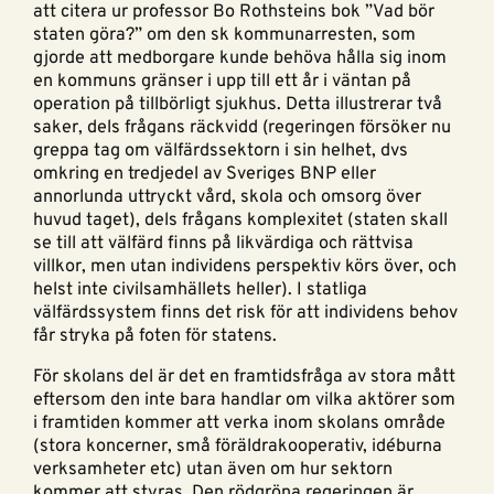
att citera ur professor Bo Rothsteins bok ”Vad bör
staten göra?” om den sk kommunarresten, som
gjorde att medborgare kunde behöva hålla sig inom
en kommuns gränser i upp till ett år i väntan på
operation på tillbörligt sjukhus. Detta illustrerar två
saker, dels frågans räckvidd (regeringen försöker nu
greppa tag om välfärdssektorn i sin helhet, dvs
omkring en tredjedel av Sveriges BNP eller
annorlunda uttryckt vård, skola och omsorg över
huvud taget), dels frågans komplexitet (staten skall
se till att välfärd finns på likvärdiga och rättvisa
villkor, men utan individens perspektiv körs över, och
helst inte civilsamhällets heller). I statliga
välfärdssystem finns det risk för att individens behov
får stryka på foten för statens.
För skolans del är det en framtidsfråga av stora mått
eftersom den inte bara handlar om vilka aktörer som
i framtiden kommer att verka inom skolans område
(stora koncerner, små föräldrakooperativ, idéburna
verksamheter etc) utan även om hur sektorn
kommer att styras. Den rödgröna regeringen är