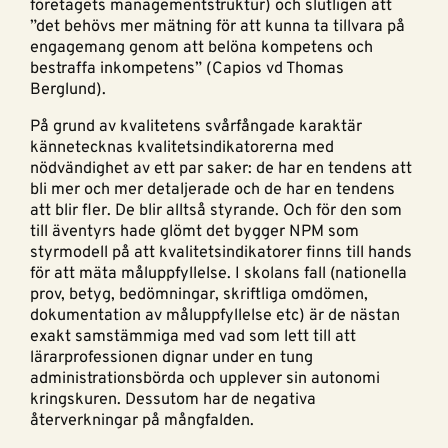
företagets managementstruktur) och slutligen att
”det behövs mer mätning för att kunna ta tillvara på
engagemang genom att belöna kompetens och
bestraffa inkompetens” (Capios vd Thomas
Berglund).
På grund av kvalitetens svårfångade karaktär
kännetecknas kvalitetsindikatorerna med
nödvändighet av ett par saker: de har en tendens att
bli mer och mer detaljerade och de har en tendens
att blir fler. De blir alltså styrande. Och för den som
till äventyrs hade glömt det bygger NPM som
styrmodell på att kvalitetsindikatorer finns till hands
för att mäta måluppfyllelse. I skolans fall (nationella
prov, betyg, bedömningar, skriftliga omdömen,
dokumentation av måluppfyllelse etc) är de nästan
exakt samstämmiga med vad som lett till att
lärarprofessionen dignar under en tung
administrationsbörda och upplever sin autonomi
kringskuren. Dessutom har de negativa
återverkningar på mångfalden.