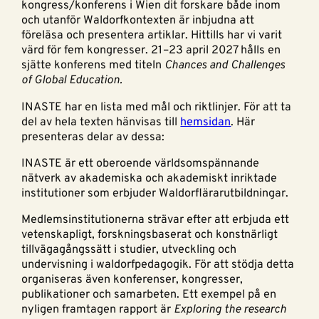
kongress/konferens i Wien dit forskare både inom
och utanför Waldorfkontexten är inbjudna att
föreläsa och presentera artiklar. Hittills har vi varit
värd för fem kongresser. 21–23 april 2027 hålls en
sjätte konferens med titeln
Chances and Challenges
of Global Education.
INASTE har en lista med mål och riktlinjer. För att ta
del av hela texten hänvisas till
hemsidan
. Här
presenteras delar av dessa:
INASTE är ett oberoende världsomspännande
nätverk av akademiska och akademiskt inriktade
institutioner som erbjuder Waldorflärarutbildningar.
Medlemsinstitutionerna strävar efter att erbjuda ett
vetenskapligt, forskningsbaserat och konstnärligt
tillvägagångssätt i studier, utveckling och
undervisning i waldorfpedagogik. För att stödja detta
organiseras även konferenser, kongresser,
publikationer och samarbeten. Ett exempel på en
nyligen framtagen rapport är
Exploring the research