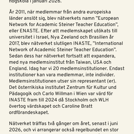
högskola i januari 2026.
År 2011, när medlemmar från andra europeiska
länder anslöt sig, blev nätverkets namn ”European
Network for Academic Steiner Teacher Education”,
eller ENASTE. Efter att medlemskapet utökats till
universitet i Israel, Nya Zeeland och Brasilien år
2017, blev nätverket slutligen INASTE, ”International
Network of Academic Steiner Teacher Education”.
Sedan dess har nätverket fortsatt att expandera,
med nya medlemsinstitut från Taiwan, USA och
England. Idag har vi 20 medlemsinstitutioner. Endast
institutioner kan vara medlemmar, inte individer.
Medlemsinstitutionen utser sin representant (er).
Det österrikiska institutet Zentrum für Kultur und
Pädagogik och Carlo Willman i Wien var värd för
INASTE fram till 2024 då Stockholm och WLH
övertog värdskapet och Caroline Bratt
ordförandeskapet.
Nätverket träffas två gånger om året, senast i juni
2026, och vi arrangerar också regelbundet en stor