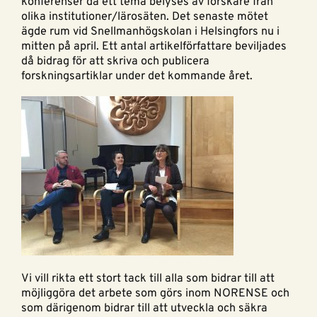
konferenser då ett tema belyses av forskare från
olika institutioner/lärosäten. Det senaste mötet
ägde rum vid Snellmanhögskolan i Helsingfors nu i
mitten på april. Ett antal artikelförfattare beviljades
då bidrag för att skriva och publicera
forskningsartiklar under det kommande året.
Vi vill rikta ett stort tack till alla som bidrar till att
möjliggöra det arbete som görs inom NORENSE och
som därigenom bidrar till att utveckla och säkra