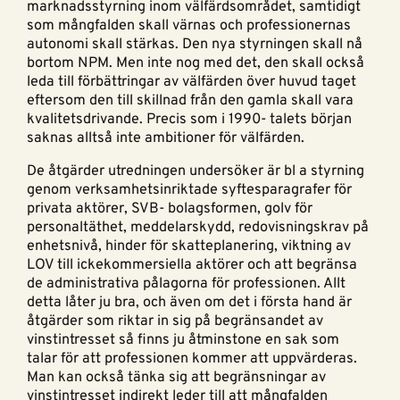
marknadsstyrning inom välfärdsområdet, samtidigt
som mångfalden skall värnas och professionernas
autonomi skall stärkas. Den nya styrningen skall nå
bortom NPM. Men inte nog med det, den skall också
leda till förbättringar av välfärden över huvud taget
eftersom den till skillnad från den gamla skall vara
kvalitetsdrivande. Precis som i 1990- talets början
saknas alltså inte ambitioner för välfärden.
De åtgärder utredningen undersöker är bl a styrning
genom verksamhetsinriktade syftesparagrafer för
privata aktörer, SVB- bolagsformen, golv för
personaltäthet, meddelarskydd, redovisningskrav på
enhetsnivå, hinder för skatteplanering, viktning av
LOV till ickekommersiella aktörer och att begränsa
de administrativa pålagorna för professionen. Allt
detta låter ju bra, och även om det i första hand är
åtgärder som riktar in sig på begränsandet av
vinstintresset så finns ju åtminstone en sak som
talar för att professionen kommer att uppvärderas.
Man kan också tänka sig att begränsningar av
vinstintresset indirekt leder till att mångfalden