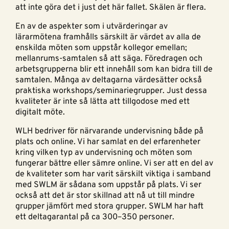
att inte göra det i just det här fallet. Skälen är flera.
En av de aspekter som i utvärderingar av
lärarmötena framhålls särskilt är värdet av alla de
enskilda möten som uppstår kollegor emellan;
mellanrums-samtalen så att säga. Föredragen och
arbetsgrupperna blir ett innehåll som kan bidra till de
samtalen. Många av deltagarna värdesätter också
praktiska workshops/seminariegrupper. Just dessa
kvaliteter är inte så lätta att tillgodose med ett
digitalt möte.
WLH bedriver för närvarande undervisning både på
plats och online. Vi har samlat en del erfarenheter
kring vilken typ av undervisning och möten som
fungerar bättre eller sämre online. Vi ser att en del av
de kvaliteter som har varit särskilt viktiga i samband
med SWLM är sådana som uppstår på plats. Vi ser
också att det är stor skillnad att nå ut till mindre
grupper jämfört med stora grupper. SWLM har haft
ett deltagarantal på ca 300–350 personer.