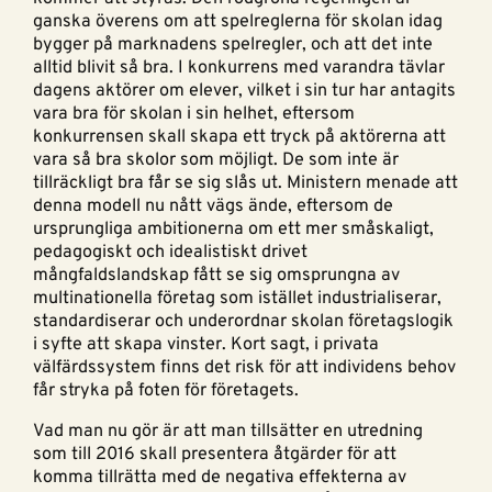
ganska överens om att spelreglerna för skolan idag
bygger på marknadens spelregler, och att det inte
alltid blivit så bra. I konkurrens med varandra tävlar
dagens aktörer om elever, vilket i sin tur har antagits
vara bra för skolan i sin helhet, eftersom
konkurrensen skall skapa ett tryck på aktörerna att
vara så bra skolor som möjligt. De som inte är
tillräckligt bra får se sig slås ut. Ministern menade att
denna modell nu nått vägs ände, eftersom de
ursprungliga ambitionerna om ett mer småskaligt,
pedagogiskt och idealistiskt drivet
mångfaldslandskap fått se sig omsprungna av
multinationella företag som istället industrialiserar,
standardiserar och underordnar skolan företagslogik
i syfte att skapa vinster. Kort sagt, i privata
välfärdssystem finns det risk för att individens behov
får stryka på foten för företagets.
Vad man nu gör är att man tillsätter en utredning
som till 2016 skall presentera åtgärder för att
komma tillrätta med de negativa effekterna av