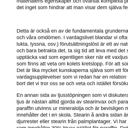
materialens egenskaper och oväntat komplexa pro
det inget som hindrar att man visar dem själv
Detta är också en av de fundamentala grunderna fö
och våra omdömen. I vardagslivet blandar vi ofta ih
lukta, lyssna, osv.) förutsättningslöst är ett av
och bara betrakta det, ta sig tid att leva med det
upptäcka vad som egentligen sker när ett vaxljus
som finns att veta om kolets kretslopp. För att s
Det är lika mycket kunskaperna själva som ett fö
vardagsupplevelser som vi redan har en relation ti
bort det vi tror oss se och veta och istället försö
En annan sida av ljusstöpningen som vi diskutera
ljus är nästan alltid gjorda av stearinvax och paraf
paraffin utvinns ur mineralolja och är bevisligen
innehåller det i en skola. Stearin å andra sidan är
djurrester eller stearin från palmplantager. Vi har v