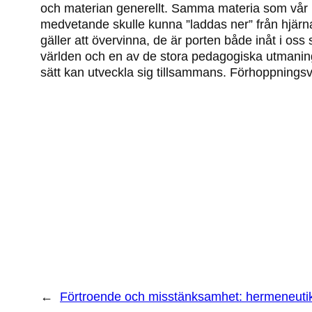
och materian generellt. Samma materia som vår kr
medvetande skulle kunna ”laddas ner” från hjärnan
gäller att övervinna, de är porten både inåt i os
världen och en av de stora pedagogiska utmaning
sätt kan utveckla sig tillsammans. Förhoppningsvi
←
Förtroende och misstänksamhet: hermeneutik