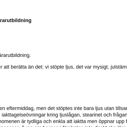
ärarutbildning
ärarutbildning.
att berätta än det: vi stöpte ljus, det var mysigt, julstäm
us en eftermiddag, men det stöptes inte bara ljus utan till
iakttagelseövningar kring ljuslågan, stearinet och fråg
enomenen är tydliga och enkla att iaktta men öppnar upp 