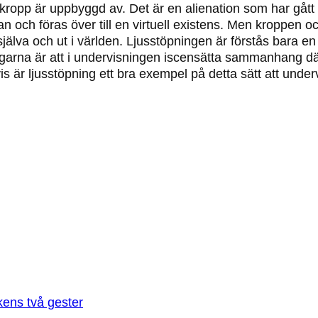
opp är uppbyggd av. Det är en alienation som har gått så
 och föras över till en virtuell existens. Men kroppen oc
s själva och ut i världen. Ljusstöpningen är förstås bara
arna är att i undervisningen iscensätta sammanhang där
s är ljusstöpning ett bra exempel på detta sätt att under
ens två gester