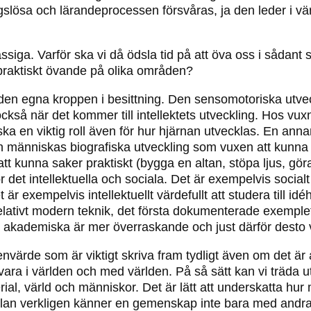
gslösa och lärandeprocessen försvåras, ja den leder i vär
ässiga. Varför ska vi då ödsla tid på att öva oss i sådan
praktiskt övande på olika områden?
den egna kroppen i besittning. Den sensomotoriska utvec
kså när det kommer till intellektets utveckling. Hos vuxn
ka en viktig roll även för hur hjärnan utvecklas. En anna
en människas biografiska utveckling som vuxen att kunna
 att kunna saker praktiskt (bygga en altan, stöpa ljus, göra
det intellektuella och sociala. Det är exempelvis socialt 
exempelvis intellektuellt värdefullt att studera till idéh
relativt modern teknik, det första dokumenterade exemple
 akademiska är mer överraskande och just därför desto v
värde som är viktigt skriva fram tydligt även om det är a
 vara i världen och med världen. På så sätt kan vi träda u
 värld och människor. Det är lätt att underskatta hur m
llan verkligen känner en gemenskap inte bara med and