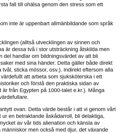
sta fall till ohälsa genom den stress som ett
t som inte är uppenbart allmänbildande som språk
klingen (alltså utvecklingen av sinnen och
a är dessa två i stor utsträckning åtskilda men
n del handlar om bildningsvärdet av att bli
 saker med sina händer. Detta gäller både direkt
 tvål, sticka mössor, osv.). Indirekt eftersom alla
värdefullt att arbeta som sjuksköterska i ett
istoriker och förstå den praktiska sidan av
t är från Egypten på 1000-talet e.kr.). Många
ärdefullare.
ntytt ovan. Detta värde består i att vi genom vårt
t ur en betraktande åskådarroll, bli delaktiga,
ycket av vår tids alienation och känsla av
ra människor men också med djur, det växande