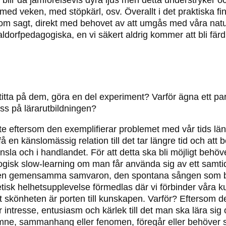
et blir då jämförelsevis dyra ljus men detta understryker
med veken, med stöpkärl, osv. Överallt i det praktiska f
m sagt, direkt med behovet av att umgås med våra naturr
aldorfpedagogiska, en vi säkert aldrig kommer att bli färd
, titta på dem, göra en del experiment? Varför ägna ett 
ss på lärarutbildningen?
te eftersom den exemplifierar problemet med vår tids läng
 få en känslomässig relation till det tar längre tid och a
änsla och i handlandet. För att detta ska bli möjligt behö
isk slow-learning om man får använda sig av ett samti
en gemensamma samvaron, den spontana sången som bryte
tisk helhetsupplevelse förmedlas där vi förbinder våra 
 skönheten är porten till kunskapen. Varför? Eftersom de
 intresse, entusiasm och kärlek till det man ska lära sig o
t ämne, sammanhang eller fenomen, föregår eller behöver