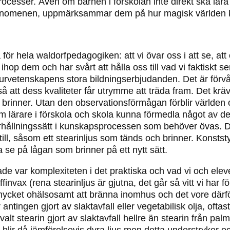
cesser. Även om barnen i förskolan inte direkt ska lära
a fenomenen, uppmärksammar dem på hur magisk världen 
r hela waldorfpedagogiken: att vi övar oss i att se, att 
op dem och har svårt att hålla oss till vad vi faktiskt se
 naturvetenskapens stora bildningserbjudanden. Det är förv
 så att dess kvaliteter får utrymme att träda fram. Det kr
 brinner. Utan den observationsförmågan förblir världen 
om lärare i förskola och skola kunna förmedla något av de
rhållningssätt i kunskapsprocessen som behöver övas. Det
ll, såsom ett stearinljus som tänds och brinner. Konststy
ka se på lågan som brinner på ett nytt sätt.
de var komplexiteten i det praktiska och vad vi och ele
finvax (rena stearinljus är gjutna, det går så vitt vi har 
 mycket ohälsosamt att bränna inomhus och det vore därfö
 antingen gjort av slaktavfall eller vegetabilisk olja, ofta
alt stearin gjort av slaktavfall hellre än stearin från palmol