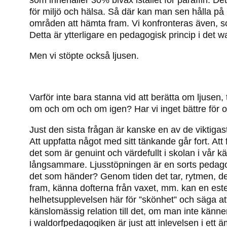
som innehåller 30% bivax istället för paraffin. D
för miljö och hälsa. Så där kan man sen hålla på 
områden att hämta fram. Vi konfronteras även, so
Detta är ytterligare en pedagogisk princip i det w
Men vi stöpte också ljusen.
Varför inte bara stanna vid att berätta om ljusen
om och om och om igen? Har vi inget bättre för o
Just den sista frågan är kanske en av de viktigas
Att uppfatta något med sitt tänkande går fort. Att
det som är genuint och värdefullt i skolan i vår k
långsammare. Ljusstöpningen är en sorts pedagog
det som händer? Genom tiden det tar, rytmen, d
fram, känna dofterna från vaxet, mm. kan en este
helhetsupplevelsen här för ”skönhet” och säga att
känslomässig relation till det, om man inte känner
i waldorfpedagogiken är just att inlevelsen i et