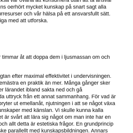
 också vår ovana att konsumera utan att ta ansvar
inns oerhört mycket kunskap på snart sagt alla
esurser och vår hälsa på ett ansvarsfullt sätt.
iga med att utforska.
par timmar åt att doppa dem i ljusmassan om och
tan efter maximal effektivitet i undervisningen.
tt bemästra en praktik än mer. Många gånger sker
ver lärandet ibland sakta ned och gå
da uttryck från ett annat sammanhang. För vad är
r ut emellanåt, njutningen i att se något växa
kunskaper med känslan. Vi skulle kunna kalla
t är svårt att lära sig något om man inte har en
ch allt detta är estetiska frågor. En grundprincip
 ske parallellt med kunskapsbildningen. Annars