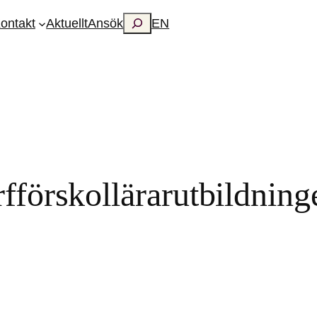
Search
ontakt
Aktuellt
Ansök
EN
fförskollärarutbildning