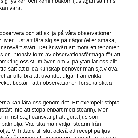
 sig fysiken och kemin bakom ljuslågan så finns
kan vara.
observera och att skilja på våra observationer
r. Men just att lära sig se på något (eller smaka,
ånansvärt svårt. Det är svårt att möta ett fenomen
ävs en intensiv form av observationsförmåga för att
omkring oss stum även om vi på ytan lär oss allt
tta sätt att bilda kunskap behöver man själv öva.
 är ofta bra att övandet utgår från enkla
cket består i att i observationen försöka skala
verna kan lära oss genom det. Ett exempel: stöpta
förstått inte att stöpa enbart med stearin). Men
r minst sagt oansvarigt att göra ljus som
st palmolja. Vad ska man välja, stearin från
ja. Vi hittade till slut också ett recept på ljus