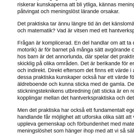
riskerar kunskaperna att bli ytliga, kännas menin
påtvingat och meningslöst lärande orsakar.
Det praktiska tar ännu längre tid än det känslom
och matematik? Vad är vitsen med ett hantverks
Frågan är komplicerad. En del handlar om att ta 
motorik) är för barnet på många sätt avgörande oc
hos barn är det annorlunda, där spelar det praktis
skicklig på olika områden. Det är berikande för 
och indirekt. Direkt eftersom det finns ett värde i
dessa praktiska kunskaper också har ett värde för 
äldreboende och kunna sticka med de gamla. Det är 
stickningsteknikens utbredning (att sticka är en 
kopplingar mellan det hantverkspraktiska och det
Men det praktiska har också ett fundamentalt egen
handlande får möjlighet att utforska olika sätt att
uppleva gemenskap och förbundenhet med material,
meningslöshet som hänger ihop med att vi så sä