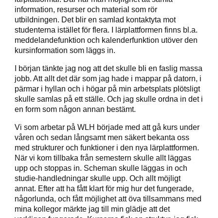
information, resurser och material som rör
utbildningen. Det blir en samlad kontaktyta mot
studenterna istället för flera. I lärplattformen finns bl.a.
meddelandefunktion och kalenderfunktion utöver den
kursinformation som läggs in.
I början tänkte jag nog att det skulle bli en faslig massa
jobb. Att allt det där som jag hade i mappar på datorn, i
pärmar i hyllan och i högar på min arbetsplats plötsligt
skulle samlas på ett ställe. Och jag skulle ordna in det i
en form som någon annan bestämt.
Vi som arbetar på WLH började med att gå kurs under
våren och sedan långsamt men säkert bekanta oss
med strukturer och funktioner i den nya lärplattformen.
När vi kom tillbaka från semestern skulle allt läggas
upp och stoppas in. Scheman skulle läggas in och
studie-handledningar skulle upp. Och allt möjligt
annat. Efter att ha fått klart för mig hur det fungerade,
någorlunda, och fått möjlighet att öva tillsammans med
mina kollegor märkte jag till min glädje att det