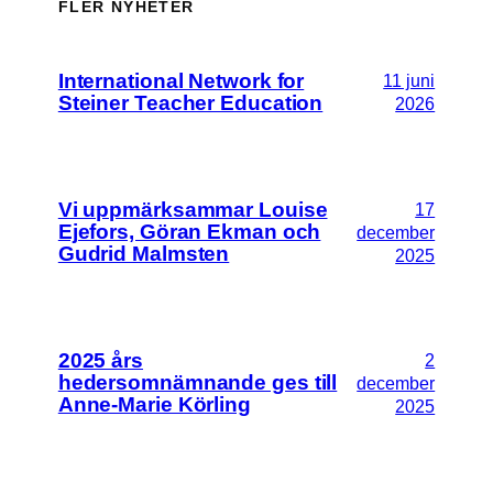
FLER NYHETER
International Network for
11 juni
Steiner Teacher Education
2026
Vi uppmärksammar Louise
17
Ejefors, Göran Ekman och
december
Gudrid Malmsten
2025
2025 års
2
hedersomnämnande ges till
december
Anne-Marie Körling
2025