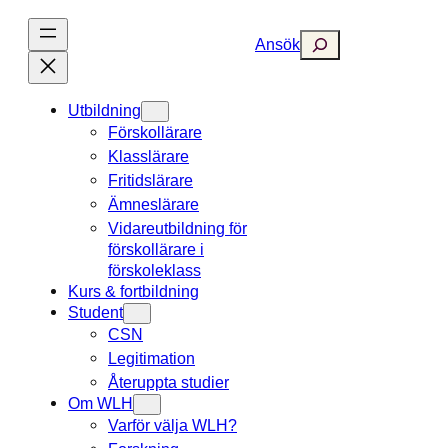
Hoppa
till
Search
Ansök
innehåll
Utbildning
Förskollärare
Klasslärare
Fritidslärare
Ämneslärare
Vidareutbildning för
förskollärare i
förskoleklass
Kurs & fortbildning
Student
CSN
Legitimation
Återuppta studier
Om WLH
Varför välja WLH?