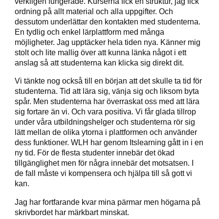
verkligen fungerade. Kurserna fick en struktur, jag fick
ordning på allt material och alla uppgifter. Och
dessutom underlättar den kontakten med studenterna.
En tydlig och enkel lärplattform med många
möjligheter. Jag upptäcker hela tiden nya. Känner mig
stolt och lite mallig över att kunna länka något i ett
anslag så att studenterna kan klicka sig direkt dit.
Vi tänkte nog också till en början att det skulle ta tid för
studenterna. Tid att lära sig, vänja sig och liksom byta
spår. Men studenterna har överraskat oss med att lära
sig fortare än vi. Och vara positiva. Vi får glada tillrop
under våra utbildningshelger och studenterna rör sig
lätt mellan de olika ytorna i plattformen och använder
dess funktioner. WLH har genom Itslearning gått in i en
ny tid. För de flesta studenter innebär det ökad
tillgänglighet men för några innebär det motsatsen. I
de fall måste vi kompensera och hjälpa till så gott vi
kan.
Jag har fortfarande kvar mina pärmar men högarna på
skrivbordet har märkbart minskat.