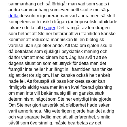
sammanhang och så förbigår man vad som sagts i
andra sammanhang som eventuellt skulle motsäga
detta
dessutom ignorerar man vad andra med särskilt
kompetens och insikt i frågan (antroposofiskt utbildade
läkare i detta fall)
säger
. Det framgår av föredragen
som helhet att Steiner befarar att vi i framtiden kanske
kommer att reducera människan till en biologisk
varelse utan själ eller ande. Att tala om själen skulle
då betraktas som sjukligt i psykiatrisk mening och
därför värt att medicinera bort. Jag har svårt att se
dagens situation som ett uttryck för detta men det
framgår inte heller hur långt in i framtiden han tänkte
sig att det rör sig om. Han kanske också helt enkelt
hade fel. Att förutspå så pass konkreta saker kan
rimligtvis aldrig vara mer än en kvalificerad gissning
om man inte vill bekänna sig till en ganska stark
determinism, något som Steiner entydigt inte gjorde.
Om Steiner gjort anspråk på ofelbarhet hade saken
varit annorlunda. Mig veterligen gjorde han det aldrig
och var snarare tydlig med att all erfarenhet, sinnlig
såväl som översinnlig, måste bearbetas av det