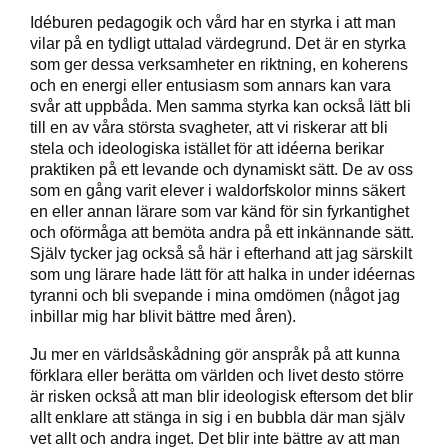
Idéburen pedagogik och vård har en styrka i att man
vilar på en tydligt uttalad värdegrund. Det är en styrka
som ger dessa verksamheter en riktning, en koherens
och en energi eller entusiasm som annars kan vara
svår att uppbåda. Men samma styrka kan också lätt bli
till en av våra största svagheter, att vi riskerar att bli
stela och ideologiska istället för att idéerna berikar
praktiken på ett levande och dynamiskt sätt. De av oss
som en gång varit elever i waldorfskolor minns säkert
en eller annan lärare som var känd för sin fyrkantighet
och oförmåga att bemöta andra på ett inkännande sätt.
Själv tycker jag också så här i efterhand att jag särskilt
som ung lärare hade lätt för att halka in under idéernas
tyranni och bli svepande i mina omdömen (något jag
inbillar mig har blivit bättre med åren).
Ju mer en världsåskådning gör anspråk på att kunna
förklara eller berätta om världen och livet desto större
är risken också att man blir ideologisk eftersom det blir
allt enklare att stänga in sig i en bubbla där man själv
vet allt och andra inget. Det blir inte bättre av att man