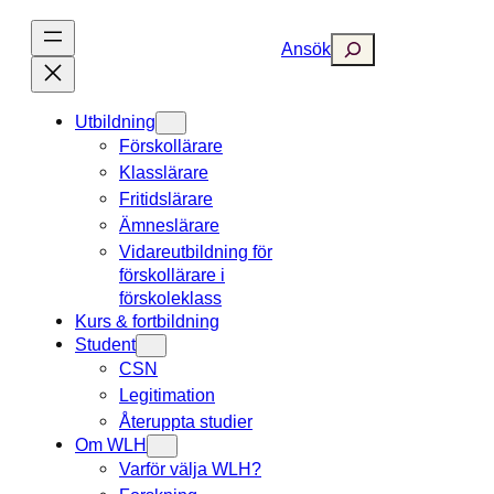
Hoppa
till
Search
Ansök
innehåll
Utbildning
Förskollärare
Klasslärare
Fritidslärare
Ämneslärare
Vidareutbildning för
förskollärare i
förskoleklass
Kurs & fortbildning
Student
CSN
Legitimation
Återuppta studier
Om WLH
Varför välja WLH?