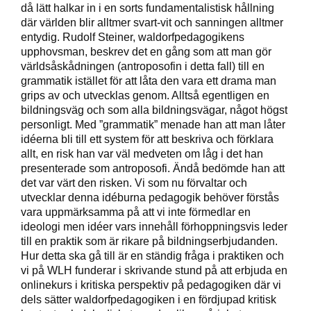
då lätt halkar in i en sorts fundamentalistisk hållning
där världen blir alltmer svart-vit och sanningen alltmer
entydig. Rudolf Steiner, waldorfpedagogikens
upphovsman, beskrev det en gång som att man gör
världsåskådningen (antroposofin i detta fall) till en
grammatik istället för att låta den vara ett drama man
grips av och utvecklas genom. Alltså egentligen en
bildningsväg och som alla bildningsvägar, något högst
personligt. Med ”grammatik” menade han att man låter
idéerna bli till ett system för att beskriva och förklara
allt, en risk han var väl medveten om låg i det han
presenterade som antroposofi. Ändå bedömde han att
det var värt den risken. Vi som nu förvaltar och
utvecklar denna idéburna pedagogik behöver förstås
vara uppmärksamma på att vi inte förmedlar en
ideologi men idéer vars innehåll förhoppningsvis leder
till en praktik som är rikare på bildningserbjudanden.
Hur detta ska gå till är en ständig fråga i praktiken och
vi på WLH funderar i skrivande stund på att erbjuda en
onlinekurs i kritiska perspektiv på pedagogiken där vi
dels sätter waldorfpedagogiken i en fördjupad kritisk