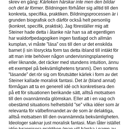
skrev en gång:
Kärleken härskar inte men den bildar
och det är förmer
. Bildningen förhåller sig alltid till den
konkreta, specifika, praktiken. Bildningsprocessen är i
grunden biografisk och därför också helt personlig
(konkret, specifik, praktisk). Jag föreställer mig att
Steiner hade detta i åtanke när han sa att egentligen
har waldorfpedagogiken ingen fastlagd och allmän
kursplan, vi måste ”läsa” oss till den ur det enskilda
barnet (i sin lösryckta form tas detta ibland till intäkt för
att man inte behöver någon undervisningsplanering
eller liknande, det räcker med stundens intuition, ännu
ett exempel på bekvämlighetens tyranni). Den sortens
”läsande” det rör sig om förutsätter kärlek i form av det
Steiner kallade moralisk fantasi. Det är (bland annat)
förmågan att ta en generell idé och konkretisera den
på ett för situationen berikande sätt, alltså motsatsen
till den ovannämnda glömskan. Eller att i en vag och
obestämd situations helhetsbild ”se” vilka idéer som är
relevanta för välbefinnandet av de som är delaktiga,
alltså motsatsen till den ovannämnda bekvämligheten.
Ideologer saknar just moralisk fantasi. Man låter istället
idén tyrannisera praktiken (man vill härska i namn av