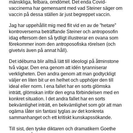
mänskliga, felbara, omdömet. Det enda Covid-
vaccinerna har gemensamt med vad Steiner säger om
vaccin på dessa ställen är just begreppet vaccin.
Jag har uppehållit mig med flit vid en av de ”hetare”
kontroverserna beträffande Steiner och antroposofin
idag eftersom den så tydligt illustrerar en ovana som
förekommer inom den antroposofiska rörelsen (och
givetvis även på annat håll).
Det idéburna blir alltså lätt till ideologi på åtminstone
två vägar. Den ena genom att idén tyranniserar
verkligheten. Den andra genom att man godtyckligt
väljer en liten bit ur en helhet och upphöjer den till
ideal eller norm. I ena fallet har en sorts glömska
inträtt, glömskan inför den egna förbindelsen med en
konkret situation. I det andra fallet har en sorts
bekvämlighet inträtt, en bekvämlighet som gör att man
ogärna låter sin fantasi tyglas av det konkreta
sammanhanget och ett kritiskt kunskapssökande.
Till sist, den tyske diktaren och dramatikern Goethe