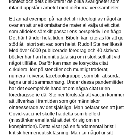
kontext och dels diskuterar de olika svårigheter som
ibland uppstår i arbetet med idéburna verksamheter.
Ett annat exempel på när det blir ideologi av något är
ovanan att ur ett omfattande material välja ut ett citat
som alldeles särskilt passar ens perspektiv i en fråga.
Det här händer hela tiden. Bibeln kan citeras för att ge
stöd åt i stort sett vad som helst. Rudolf Steiner likaså.
Med över 6000 publicerade föredrag och 40 skrivna
böcker har han hunnit uttala sig om i stort sett allt vid
något tillfälle. Därför kan man se lösryckta citat
cirkulera, förr på stenciler och muntligt traderat,
numera i diverse facebookgrupper, som blir absurda
tagna ur sitt sammanhang. Under dessa pandemitider
har det exempelvis handlat om några citat ur en
föredragsserie där Steiner förutspår att vaccin kommer
att tillverkas i framtiden som gör människor
ointresserade av det själsliga. Man befarar sen att just
Covid-vaccinet skulle ha detta som bieffekt
(misstänker emellanåt att det rör sig om en
konspiration). Detta visar på en fundamental brist i
kritisk hermeneutisk läsning. Man tar något ur sitt